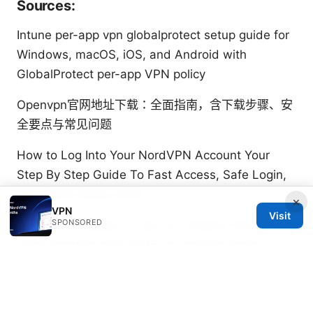
Sources:
Intune per-app vpn globalprotect setup guide for
Windows, macOS, iOS, and Android with
GlobalProtect per-app VPN policy
Openvpn官网地址下载：全面指南，含下载步骤、安
全要点与常见问题
How to Log Into Your NordVPN Account Your
Step By Step Guide To Fast Access, Safe Login,
And Quick Setup 2026
×
VPN
Visit
SPONSORED
Comment installer un vpn sur amazon fire tv stick
guide complet pour 2026 vpn gratuits inclus
好色tv官网：VPNs 使用指南与安全策略，提升隐私
与上网自由
Vpnが有効か確認する方法｜接続状況の