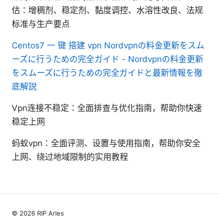
估：增稠剂、稳定剂、黏度调控、水溶性改良、法规
标准与生产要点
Centos7 一 键 搭建 vpn
Nordvpnの料金更新をスム
ーズに行うための完全ガイド - Nordvpnの料金更新
をスムーズに行うための完全ガイドと最新情報を徹
底解説
Vpn连接不稳定：全面排查与优化指南，帮助你快速
稳定上网
蚂蚁vpn：全面评测、设置与使用指南，帮助你安全
上网、绕过地域限制的实用教程
© 2026 RIP Arles