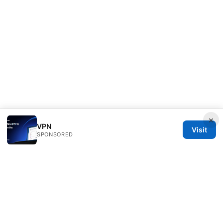
×
VPN
Visit
SPONSORED
RIP Arles Studio LLC
100 W 10th Street
Wilmington, DE, 19801
US
team@rip-arles.org
+1-503-555-0172