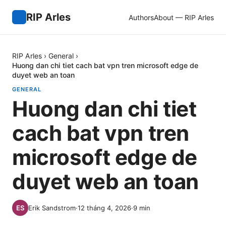
RIP Arles
Authors
About — RIP Arles
RIP Arles
›
General
›
Huong dan chi tiet cach bat vpn tren microsoft edge de
duyet web an toan
GENERAL
Huong dan chi tiet
cach bat vpn tren
microsoft edge de
duyet web an toan
Erik Sandstrom
·
12 tháng 4, 2026
·
9
min