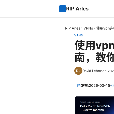
RIP Arles
RIP Arles
›
VPNs
›
使用vpn
VPNS
使用vp
南，教
David Lehmann
·
20
发布:
2026-03-15
·