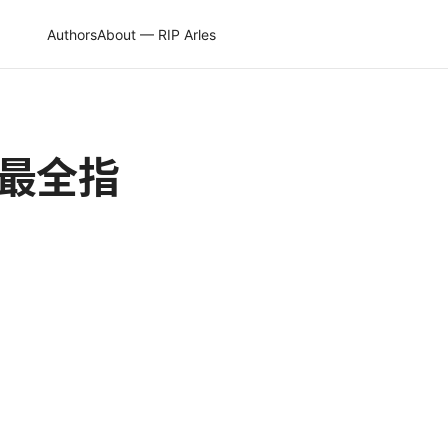
Authors
About — RIP Arles
年最全指