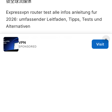
锁全球流媒体
Expressvpn router test alle infos anleitung fur
2026: umfassender Leitfaden, Tipps, Tests und
Alternativen
Is surfshark vpn available in india
×
VPN
Visit
SPONSORED
© 2026 RIP Arles
RIP Arles Studio LLC
100 W 10th Street
Wilmington, DE, 19801
US
team@rip-arles.org
+1-503-555-0172