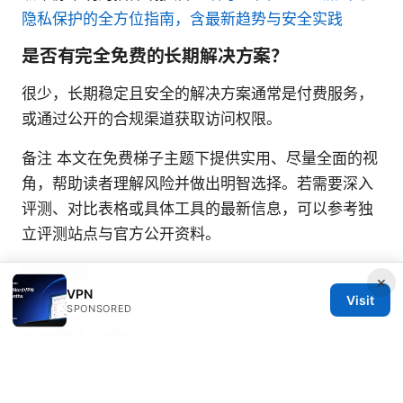
隐私保护的全方位指南，含最新趋势与安全实践
是否有完全免费的长期解决方案？
很少，长期稳定且安全的解决方案通常是付费服务，
或通过公开的合规渠道获取访问权限。
备注 本文在免费梯子主题下提供实用、尽量全面的视
角，帮助读者理解风险并做出明智选择。若需要深入
评测、对比表格或具体工具的最新信息，可以参考独
立评测站点与官方公开资料。
Sources:
×
VPN
Visit
Hur du anvander whatsapp i kina sakert 2026 en
SPONSORED
komplett guide
Opera vpn not working heres how to fix it fast