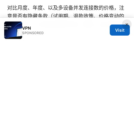
对比月度、年度、以及多设备并发连接数的价格，注
意是否有隐藏条款（试用期、退款政策、价格变动的
×
通知方式），以及是否提供学生、教育、企业等不同
VPN
Visit
定价方案。
SPONSORED
结语与下一步行动
本指南帮助你在国内 vpn 的选择、配置与使用上建立
清晰的框架。记住，最重要的是在隐私保护、速度与
合规要求之间找到平衡点。开始时不妨先在一两个设
备上尝试，逐步扩展到路由器级覆盖，以实现更稳定
的上网体验。如果你对某些方案的具体设置有疑问，
欢迎留言，我们会结合你所在的网络环境给出更定制
化的建议。
Sources: