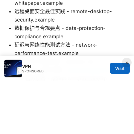
whitepaper.example
远程桌面安全最佳实践 - remote-desktop-
security.example
数据保护与合规要点 - data-protection-
compliance.example
延迟与网络性能测试方法 - network-
performance-test.example
OpenVPN 项目文档 - openvpn.net
×
VPN
Visit
WireGuard 官方文档 -
www.wireguard.com
SPONSORED
FRP 官方项目 - github.com/fatedier/frp
ZeroTier 官方站点 -
www.zerotier.com
Tailscale 官方站点 - tailscale.com
以上内容仅供参考，实际落地请结合贵司网络拓扑、
合规要求与安全策略进行定制化设计。
Sources: