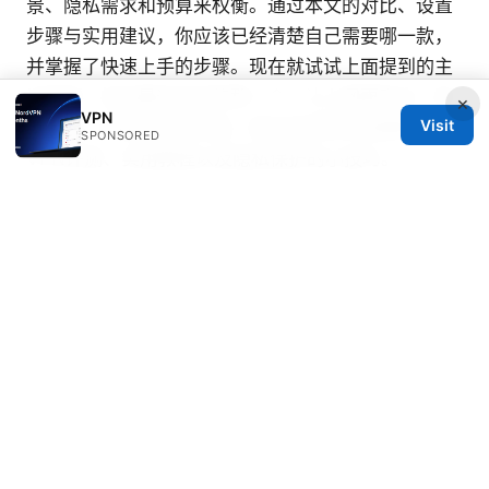
景、隐私需求和预算来权衡。通过本文的对比、设置
步骤与实用建议，你应该已经清楚自己需要哪一款，
并掌握了快速上手的步骤。现在就试试上面提到的主
流选项，找出最适合你的那一个，让上网更安全、更
×
VPN
Visit
多自由。继续关注本频道，我们会持续带来最新的
SPONSORED
VPN评测、实用教程以及隐私保护的小技巧。
Sources:
Surf vpn chrome extension: How to Install, Use,
and Maximize Privacy with Surf VPN in Chrome
国外怎么访问国内网站：全面破解方法、工具对比与
实用技巧
أفضل تطبيقات vpn مجانية دليلك الشامل للا
Nordvpn eero router setup 2026 Guide: Eero
VPN, OpenVPN, WireGuard, and Network-Wide