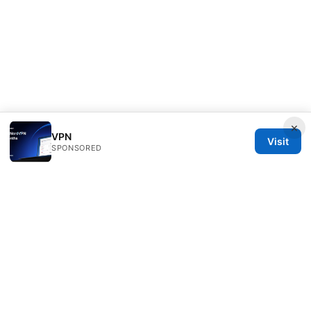
×
VPN
Visit
SPONSORED
RIP Arles Studio LLC
100 W 10th Street
Wilmington, DE, 19801
US
team@rip-arles.org
+1-503-555-0172
About
Privacy Policy
Terms of Use