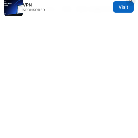
×
VPN
Visit
手机翻墙软件：VPN、代理、隐私与速度的全面指南
SPONSORED
© 2026 RIP Arles
RIP Arles Studio LLC
100 W 10th Street
Wilmington, DE, 19801
US
team@rip-arles.org
+1-503-555-0172
About
Privacy Policy
Terms of Use