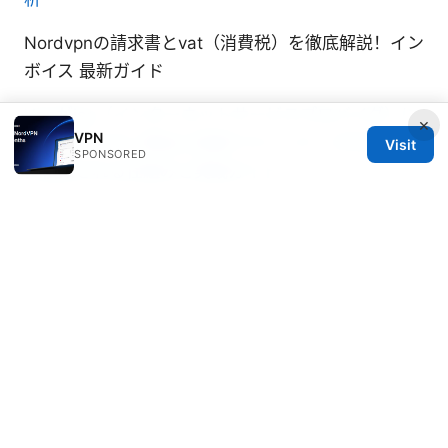
Nordvpnの請求書とvat（消費税）を徹底解説！イン
ボイス 最新ガイド
Vpnがisp（インターネットサービスプロバイダ）に
×
VPN
検出されやすい理由と回避テクニック：VPNがISP
Visit
SPONSORED
に検知される仕組みと実践ガイド
如何搭梯子：完整的VPN翻墙指南、隐私保护与速度
优化
Ultrasurf security privacy & unblock vpn edge
© 2026 RIP Arles