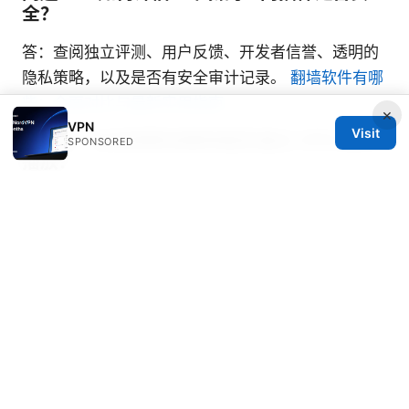
全？
答：查阅独立评测、用户反馈、开发者信誉、透明的
隐私策略，以及是否有安全审计记录。
翻墙软件有哪
些：全面对比与最新实用指南
×
VPN
Visit
问题11：在线视频流媒体能否通过 VPN 顺利
SPONSORED
播放？
答：通常可以，但需选择高速稳定的节点与合适的协
议，部分服务商提供专用优化节点。
问题12：遇到连接失败时我该怎么办？
答：检查网络状态、尝试更换节点、重启客户端、确
认许可证是否有效、联系客服获取帮助。