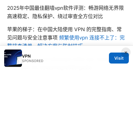
2025年中国最佳翻墙vpn软件评测：畅游网络无界限
高速稳定、隐私保护、绕过审查全方位对比
苹果的梯子：在中国大陆使用 VPN 的完整指南、常
见问题与安全注意事项
频繁使用vpn 连接不上了：完
整排查清单、解决方案与防封技巧
×
VPN
Visit
India vpn chrome free best india vpn chrome
SPONSORED
extension for streaming 2025 guide
机场vpn推荐在机场也能安全上网的高性价比VPN选
择、设置与实用指南
电脑vpn安装教程：步骤、设置与常见问题解答 以及
选择、性能优化与常见误区