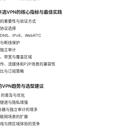
5年选VPN的核心指标与最佳实践
的重要性与验证方式
协议选择
NS、IPv6、WebRTC
tch 与断线保护
独立审计
、带宽与覆盖区域
作、流媒体和P2P场景的兼容性
比与订阅策略
年的VPN趋势与选型建议
rd 的普及与优化
隧道与隐私增强
服务器与独立审计的增多
联网场景的扩展
戏与跨区域体验的竞争