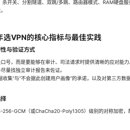
：
杀开关、分割隧道、双跳/多跳、路由器模式、RAM硬盘服
性。
5年选VPN的核心指标与最佳实践
要性与验证方式
是口号，而是要能够在审计、司法请求时提供清晰的应对能力
并尽量找独立审计报告来佐证。
据收集”与“不会据此创建用户画像”的承诺，以及对第三方数
选择
-256-GCM（或ChaCha20-Poly1305）级别的对称加