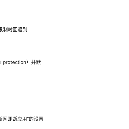
络限制时回退到
rotection）并默
。
以及“断网即断应用”的设置