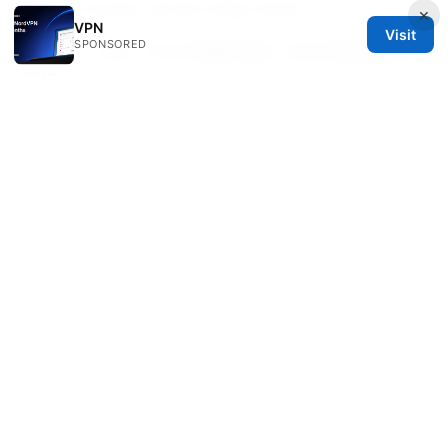
Secure access service edge (sase)
×
VPN
Visit
SPONSORED
Tomvpn 下载：2025年最新指南，安全快速连接海外
网络
Nordvpn price in india 2025 full guide to pricing,
plans, promotions, and features for Indian users
Mitce机场clash怎么用：Clash 配置、机场代理与
VPN 搭配的完整指南
© 2026 RIP Arles
RIP Arles Studio LLC
100 W 10th Street
Wilmington, DE, 19801