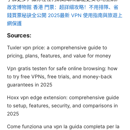
故宮博物館 香港 門票：超詳細攻略！不用排隊、省
錢買票秘訣全公開 2025最新 VPN 使用指南與旅遊上
網保護
Sources:
Tuxler vpn price: a comprehensive guide to
pricing, plans, features, and value for money
Vpn gratis testen for safe online browsing: how
to try free VPNs, free trials, and money-back
guarantees in 2025
Hoxx vpn edge extension: comprehensive guide
to setup, features, security, and comparisons in
2025
Come funziona una vpn la guida completa per la