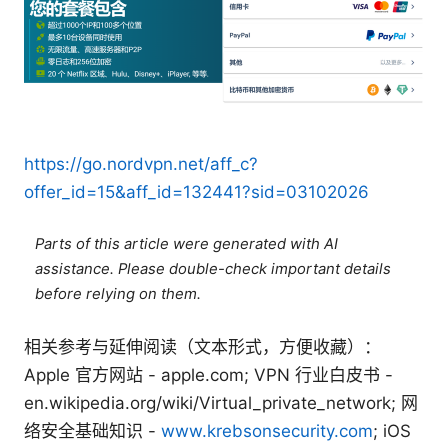
https://go.nordvpn.net/aff_c?
offer_id=15&aff_id=132441?sid=03102026
Parts of this article were generated with AI
assistance. Please double-check important details
before relying on them.
相关参考与延伸阅读（文本形式，方便收藏）：
Apple 官方网站 - apple.com; VPN 行业白皮书 -
en.wikipedia.org/wiki/Virtual_private_network; 网
络安全基础知识 -
www.krebsonsecurity.com
; iOS