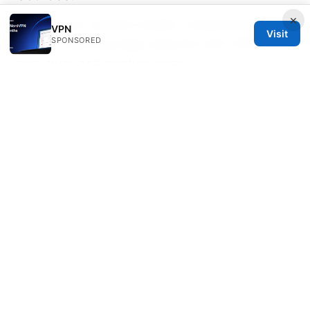
×
Edge secure network enable: comprehensive
VPN
Visit
SPONSORED
guide to securing edge networks with VPNs,
zero-trust, and practical steps
Forticlient vpnダウンロード オフラインインストー
ラー：最新版を確実に手に入れる方法
怎么翻墙：全面指南、实用工具与风险分析
Is expressvpn worth it in 2025 my honest review
Super vpn pro：全方位VPN实用指南与对比分析，
提升上网安全与隐私
国内免费最好用的vpn软件：完整指南、对比与最佳
替代、隐私保护与使用要点