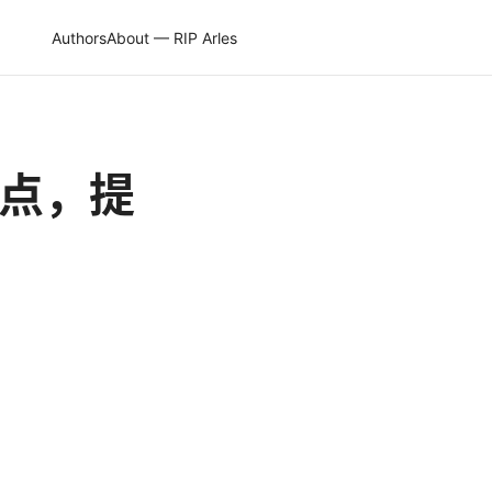
Authors
About — RIP Arles
要点，提