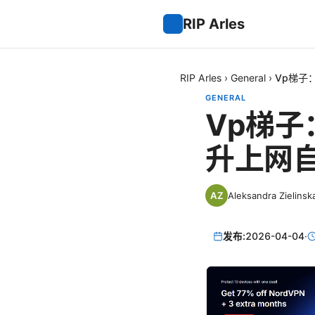
RIP Arles
RIP Arles
›
General
›
Vp梯子
GENERAL
Vp梯子
升上网
Aleksandra Zielinsk
发布:
2026-04-04
·