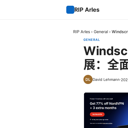
RIP Arles
RIP Arles
›
General
›
Windsc
GENERAL
Windsc
展：全
David Lehmann
·
20