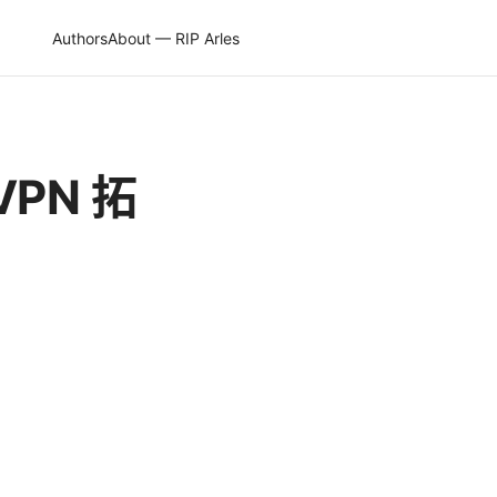
Authors
About — RIP Arles
 VPN 拓