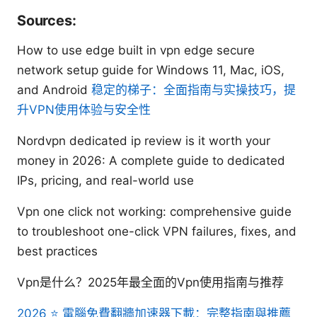
Sources:
How to use edge built in vpn edge secure
network setup guide for Windows 11, Mac, iOS,
and Android
稳定的梯子：全面指南与实操技巧，提
升VPN使用体验与安全性
Nordvpn dedicated ip review is it worth your
money in 2026: A complete guide to dedicated
IPs, pricing, and real-world use
Vpn one click not working: comprehensive guide
to troubleshoot one-click VPN failures, fixes, and
best practices
Vpn是什么？2025年最全面的Vpn使用指南与推荐
2026 ⭐ 電腦免費翻牆加速器下載：完整指南與推薦