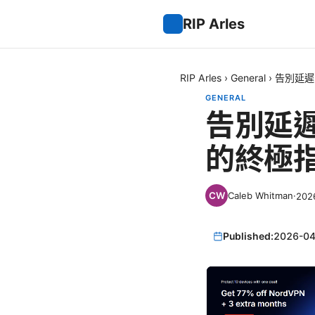
RIP Arles
RIP Arles
›
General
›
告別延遲
GENERAL
告別延
的終極
Caleb Whitman
·
20
Published:
2026-04