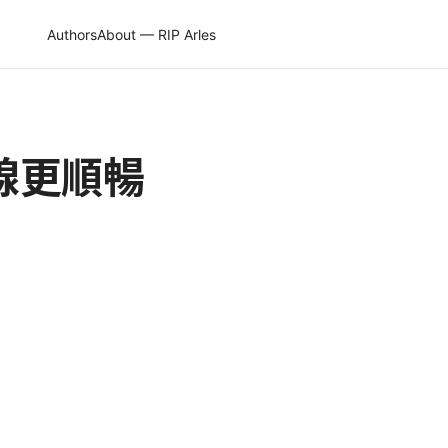
Authors
About — RIP Arles
線更順暢