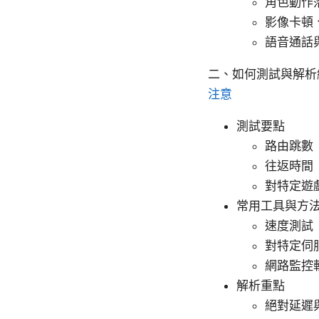
角色動作
影像卡頓
語音通話
二、如何測試與解
注意
測試要點
路由跳數（
往返時間（
對特定遊
常用工具與方
速度測試（S
對特定伺服器
網路監控軟體
解析重點
絕對延遲與