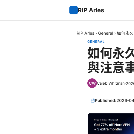
RIP Arles
RIP Arles
›
General
›
如何永久
GENERAL
如何永久
與注意事
Caleb Whitman
·
20
Published:
2026-04