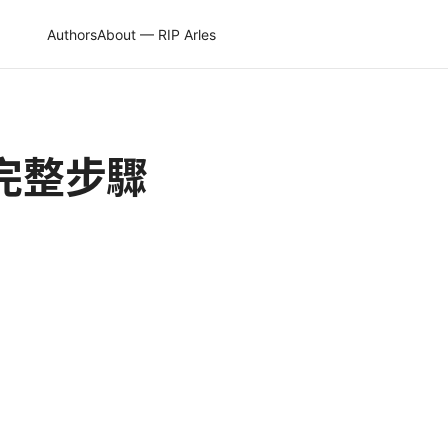
Authors
About — RIP Arles
：完整步驟