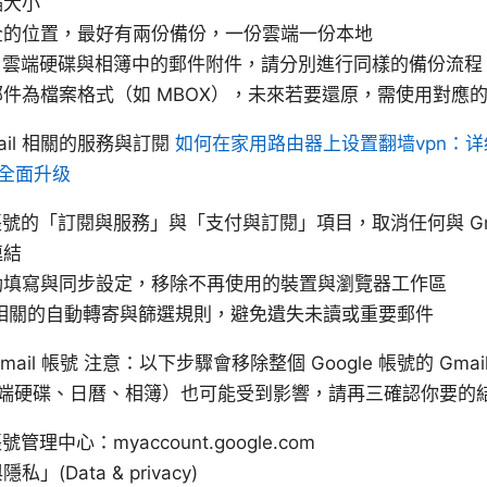
縮大小
全的位置，最好有兩份備份，一份雲端一份本地
gle 雲端硬碟與相簿中的郵件附件，請分別進行同樣的備份流程
件為檔案格式（如 MBOX），未來若要還原，需使用對應
mail 相關的服務與訂閱
如何在家用路由器上设置翻墙vpn：详
全面升级
e 帳號的「訂閱與服務」與「支付與訂閱」項目，取消任何與 Gm
連結
動填寫與同步設定，移除不再使用的裝置與瀏覽器工作區
il 相關的自動轉寄與篩選規則，避免遺失未讀或重要郵件
Gmail 帳號 注意：以下步驟會移除整個 Google 帳號的 Gmail
e 雲端硬碟、日曆、相簿）也可能受到影響，請再三確認你要的
帳號管理中心：myaccount.google.com
(Data & privacy)