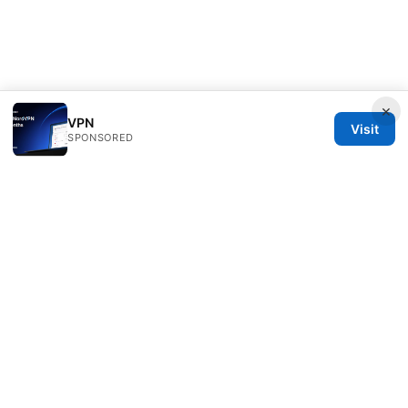
×
VPN
Visit
SPONSORED
RIP Arles Studio LLC
100 W 10th Street
Wilmington, DE, 19801
US
team@rip-arles.org
+1-503-555-0172
About
Privacy Policy
Terms of Use