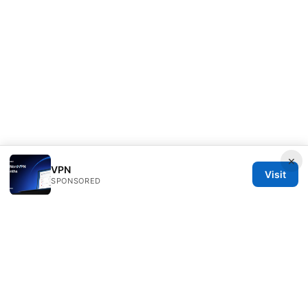
×
VPN
Visit
SPONSORED
RIP Arles Studio LLC
100 W 10th Street
Wilmington, DE, 19801
US
team@rip-arles.org
+1-503-555-0172