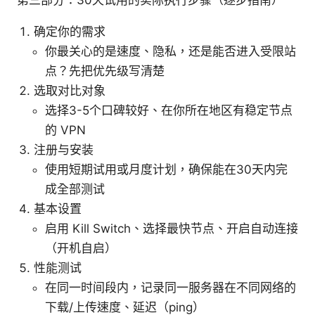
第三部分：30天试用的实际执行步骤（逐步指南）
确定你的需求
你最关心的是速度、隐私，还是能否进入受限站
点？先把优先级写清楚
选取对比对象
选择3-5个口碑较好、在你所在地区有稳定节点
的 VPN
注册与安装
使用短期试用或月度计划，确保能在30天内完
成全部测试
基本设置
启用 Kill Switch、选择最快节点、开启自动连接
（开机自启）
性能测试
在同一时间段内，记录同一服务器在不同网络的
下载/上传速度、延迟（ping）