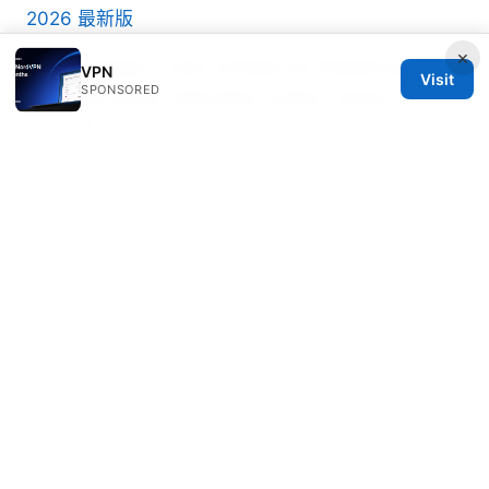
2026 最新版
×
Como instalar y usar nordvpn en firestick guia
VPN
Visit
SPONSORED
completa 2026: Guía paso a paso, trucos y
seguridad
Radmin vpnとは？無料・安全に使える？機能・使い
方・評判まで徹底解説 2026年版 最新情報と使い方
ガイド
Clash电脑版：完整指南、实用技巧与最新趋势
© 2026 RIP Arles