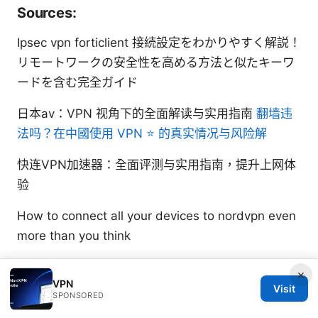
Sources:
Ipsec vpn forticlient 接続設定をわかりやすく解説！
リモートワークの安全性を高める方法と似たキーワ
ードを含む完全ガイド
日本av：VPN 视角下的全面解读与实用指南
翻墙违
法吗？在中國使用 VPN ⭐ 的真实情况与风险解
快连VPN加速器：全面评测与实用指南，提升上网体
验
How to connect all your devices to nordvpn even
more than you think
Como obtener nordvpn anual al mejor precio guia
×
VPN
completa 2026
Visit
SPONSORED