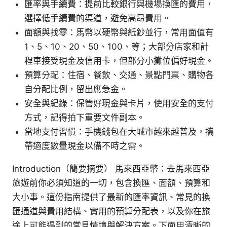
匯率與手續費：提前比較銀行與機場換匯的費用，
選擇低手續費的渠道，避免高昂費用。
面額與找零：馬幣以硬幣與紙鈔並行，常用面值有
1、5、10、20、50、100、等；大部分店家和計
程車接受現金及信用卡，但部分小攤位偏好現金。
預算分配：住宿、餐飲、交通、景點門票、購物各
自分配比例，留出應急金。
安全與紀錄：保管好現金與卡片，使用安全的支付
方式，記得拍下重要文件副本。
當地支付習慣：手機錢包在大城市越來越普及，攜
帶適度數量現金以備不時之需。
Introduction（簡要摘要） 馬來西亞幣：去馬來西亞
旅遊前你必須知道的一切，包含換匯、面額、預算和
大小事。這份指南提供了最新的匯率資訊、常見的換
匯通道與費用結構、實用的預算分配表，以及你在旅
途上可能遇到的常見情境與解決方案。下面用清晰的