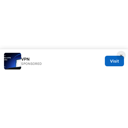
×
VPN
Visit
SPONSORED
RIP Arles Studio LLC
100 W 10th Street
Wilmington, DE, 19801
US
team@rip-arles.org
+1-503-555-0172
About
Privacy Policy
Terms of Use