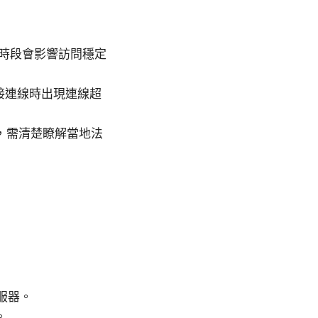
時段會影響訪問穩定
直接連線時出現連線超
，需清楚瞭解當地法
服器。
。