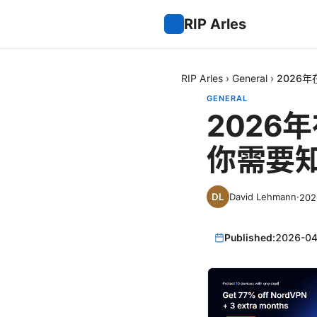
RIP Arles
RIP Arles
›
General
›
2026
GENERAL
2026
你需要
David Lehmann
·
20
Published:
2026-04