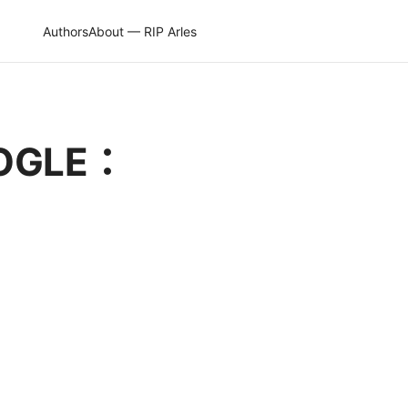
Authors
About — RIP Arles
GLE：