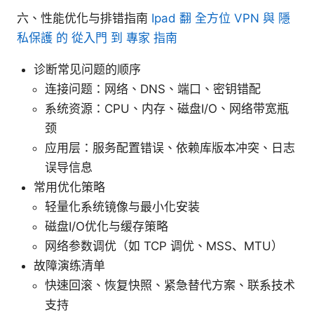
六、性能优化与排错指南
Ipad 翻 全方位 VPN 與 隱
私保護 的 從入門 到 專家 指南
诊断常见问题的顺序
连接问题：网络、DNS、端口、密钥错配
系统资源：CPU、内存、磁盘I/O、网络带宽瓶
颈
应用层：服务配置错误、依赖库版本冲突、日志
误导信息
常用优化策略
轻量化系统镜像与最小化安装
磁盘I/O优化与缓存策略
网络参数调优（如 TCP 调优、MSS、MTU）
故障演练清单
快速回滚、恢复快照、紧急替代方案、联系技术
支持