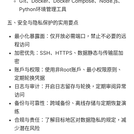
Git、Docker、Docker Compose、Node.js、
Python环境管理工具
五、安全与隐私保护的实用要点
最小化暴露面：仅开放必需端口，禁止不必要的远
程访问
加密优先：SSH、HTTPS、数据静态与传输层加
密
账户与权限：使用非Root账户、最小权限原则、
定期轮换凭据
日志与审计：开启日志留存与轮换，定期审阅异常
访问
备份与可靠性：跨域备份、离线存储与定期恢复演
练
合规与责任：了解目标地区对数据隐私的规定，减
少潜在风险