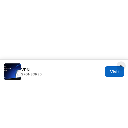
×
VPN
Visit
SPONSORED
RIP Arles Studio LLC
100 W 10th Street
Wilmington, DE, 19801
US
team@rip-arles.org
+1-503-555-0172