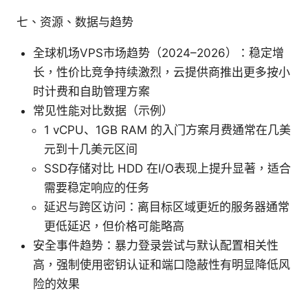
七、资源、数据与趋势
全球机场VPS市场趋势（2024–2026）：稳定增
长，性价比竞争持续激烈，云提供商推出更多按小
时计费和自助管理方案
常见性能对比数据（示例）
1 vCPU、1GB RAM 的入门方案月费通常在几美
元到十几美元区间
SSD存储对比 HDD 在I/O表现上提升显著，适合
需要稳定响应的任务
延迟与跨区访问：离目标区域更近的服务器通常
更低延迟，但价格可能略高
安全事件趋势：暴力登录尝试与默认配置相关性
高，强制使用密钥认证和端口隐蔽性有明显降低风
险的效果