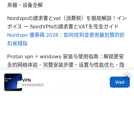
务器、设备全解
Nordvpnの請求書とvat（消費税）を徹底解説！イン
ボイス ー NordVPNの請求書とVATを完全ガイド
Nordvpn 優惠碼 2026：如何找到並使用最划算的折
扣省錢指
Proton vpn ⭐ windows 安装与使用指南：解锁更安
全的网络体验 - 完整安装步骤、设置与性能优化、隐
私保护要点
×
VPN
Visit
SPONSORED
个人vpn 使用指南：从入门到进阶的完整攻略，隐私
保护、网络加速、解锁内容与跨设备连接
© 2026 RIP Arles