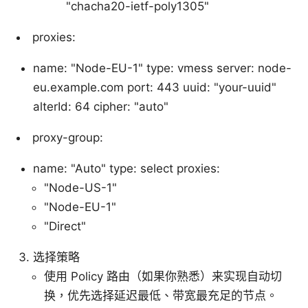
"chacha20-ietf-poly1305"
proxies:
name: "Node-EU-1" type: vmess server: node-
eu.example.com port: 443 uuid: "your-uuid"
alterId: 64 cipher: "auto"
proxy-group:
name: "Auto" type: select proxies:
"Node-US-1"
"Node-EU-1"
"Direct"
选择策略
使用 Policy 路由（如果你熟悉）来实现自动切
换，优先选择延迟最低、带宽最充足的节点。