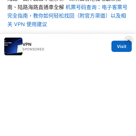
南、陆路海路直通車全解
机票号码查询：电子客票号
完全指南，教你如何轻松找回（附官方渠道）以及相
关 VPN 使用建议
免费机场 clash：完整指南與實戰策略，提升上網速
×
VPN
度與隱私保護
Visit
SPONSORED
© 2026 RIP Arles
RIP Arles Studio LLC
100 W 10th Street
Wilmington, DE, 19801
US
team@rip-arles.org
+1-503-555-0172