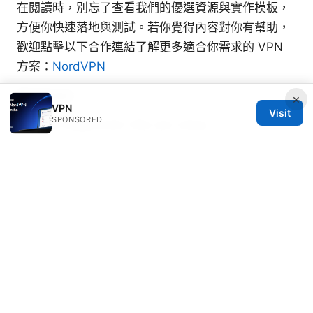
在閱讀時，別忘了查看我們的優選資源與實作模板，
方便你快速落地與測試。若你覺得內容對你有幫助，
歡迎點擊以下合作連結了解更多適合你需求的 VPN
方案：
NordVPN
Sources:
×
VPN
Visit
SPONSORED
Ubiquiti edgerouter l2tp vpn setup
Nordvpn vat explained 2026: NordVPN VAT 2026
Guide, VAT on VPN Subscriptions, and Regional
Rules
翻墙机场 ⭐ clash：新手入门指南与实用技巧
Vpn ⭐
连接了但没网？别急，这篇超全指南帮你搞定：完整
解析、排查步骤与实用工具
Proton vpn free: 全面评测与使用指南，含最新免费