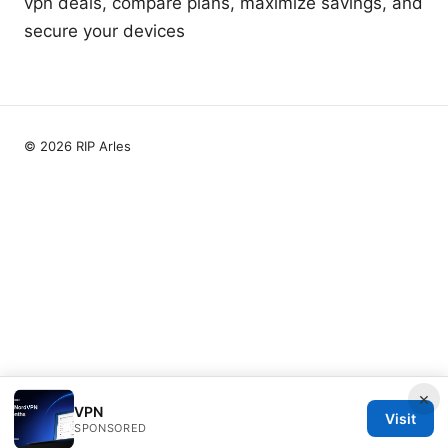
vpn deals, compare plans, maximize savings, and
secure your devices
© 2026 RIP Arles
×
VPN
Visit
SPONSORED