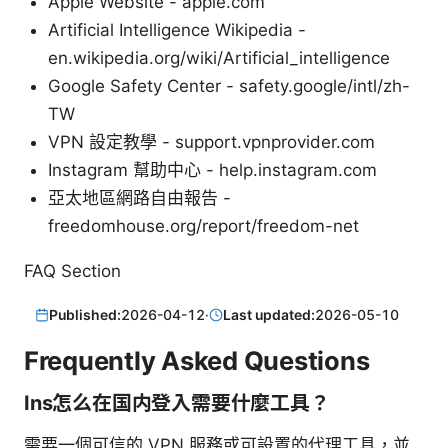
Apple Website - apple.com
Artificial Intelligence Wikipedia -
en.wikipedia.org/wiki/Artificial_intelligence
Google Safety Center - safety.google/intl/zh-
TW
VPN 設定教學 - support.vpnprovider.com
Instagram 幫助中心 - help.instagram.com
亞太地區網路自由報告 -
freedomhouse.org/report/freedom-net
FAQ Section
Published:
2026-04-12
·
Last updated:
2026-05-10
Frequently Asked Questions
Ins怎么在国内登入需要什麼工具？
需要一個可信的 VPN 服務或可設置的代理工具，並