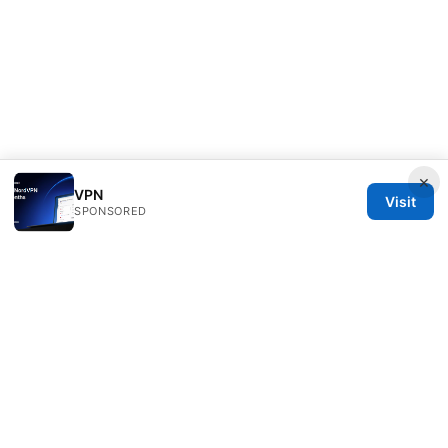
×
VPN
Visit
SPONSORED
RIP Arles Studio LLC
100 W 10th Street
Wilmington, DE, 19801
US
team@rip-arles.org
+1-503-555-0172
About
Privacy Policy
Terms of Use