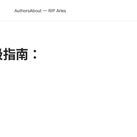
Authors
About — RIP Arles
终极指南：