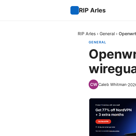
RIP Arles
RIP Arles
›
General
›
Openwr
GENERAL
Openw
wiregu
Caleb Whitman
·
20