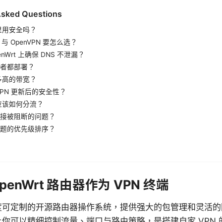
Asked Questions
家里用安全吗？
rd 与 OpenVPN 要怎么选？
enWrt 上确保 DNS 不泄漏？
者都部署？
要多高的带宽？
VPN 更新后的安全性？
量应该如何分流？
接被阻断的问题？
题的优先级排序？
enWrt 路由器作为 VPN 终端
一个高度可定制的开源路由器操作系统，提供强大的包管理和灵活
t 让你可以精细控制流量、端口与路由策略，是搭建自家 VPN