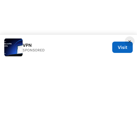
×
VPN
Visit
SPONSORED
RIP Arles Studio LLC
100 W 10th Street
Wilmington, DE, 19801
US
team@rip-arles.org
+1-503-555-0172
About
Privacy Policy
Terms of Use