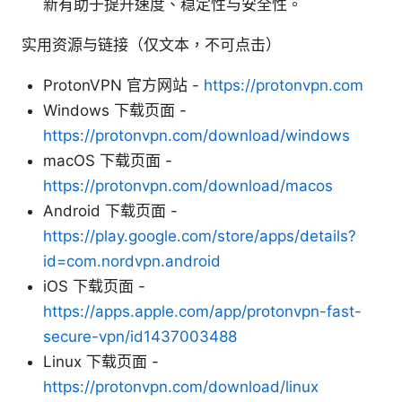
新有助于提升速度、稳定性与安全性。
实用资源与链接（仅文本，不可点击）
ProtonVPN 官方网站 -
https://protonvpn.com
Windows 下载页面 -
https://protonvpn.com/download/windows
macOS 下载页面 -
https://protonvpn.com/download/macos
Android 下载页面 -
https://play.google.com/store/apps/details?
id=com.nordvpn.android
iOS 下载页面 -
https://apps.apple.com/app/protonvpn-fast-
secure-vpn/id1437003488
Linux 下载页面 -
https://protonvpn.com/download/linux