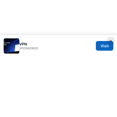
×
VPN
Visit
SPONSORED
RIP Arles Studio LLC
100 W 10th Street
Wilmington, DE, 19801
US
team@rip-arles.org
+1-503-555-0172
About
Privacy Policy
Terms of Use