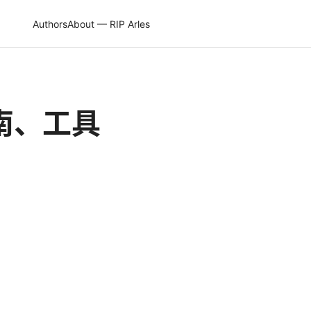
Authors
About — RIP Arles
南、工具