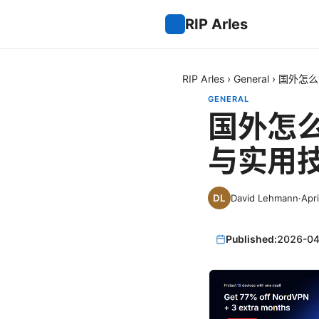
RIP Arles
RIP Arles
›
General
›
国外怎么
GENERAL
国外怎
与实用
David Lehmann
·
Apri
Published:
2026-04