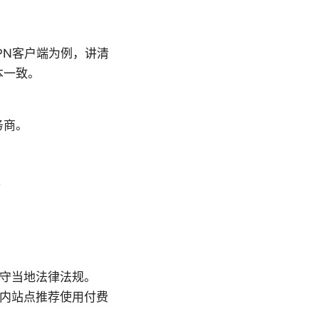
PN客户端为例，讲清
本一致。
务商。
）
遵守当地法律法规。
国内站点推荐使用付费