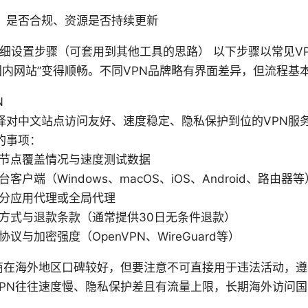
、是否合规、资源是否持续更新
详细设置步骤（可套用到其他工具的思路） 以下步骤以常见V
国内网站”变得顺畅。不同VPN品牌略有界面差异，但流程基
N
择对中文站点访问友好、速度稳定、隐私保护到位的VPN服
的事项：
节点覆盖情况与速度测试数据
台客户端（Windows、macOS、iOS、Android、路由器等
分应用代理或全局代理
方式与退款条款（通常提供30日无条件退款）
协议与加密强度（OpenVPN、WireGuard等）
N商在海外地区口碑较好，但要注意不可直接用于违法活动，
VPN往往速度慢、隐私保护差且有流量上限，长期海外访问