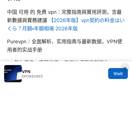
中国 可用 的 免费 vpn：完整指南與實用評測，含最
新數據與實務建議
【2026年版】vpn契約の料金はい
くら？月額・年額相場 2026年版
Purevpn：全面解析、实用指南与最新数据，VPN使
用者的实战手册
Ins怎么使用：完整指南＋实用技巧與最新變化
×
VPN
Visit
SPONSORED
© 2026 RIP Arles
RIP Arles Studio LLC
100 W 10th Street
Wilmington, DE, 19801