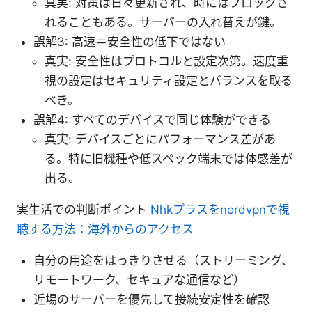
真実: 対策は日々更新され、時にはブロックさ
れることもある。サーバーの入れ替えが鍵。
誤解3: 高速＝安全性の低下ではない
真実: 安全性はプロトコルと設定次第。速度重
視の設定はセキュリティ設定とバランスを取る
べき。
誤解4: すべてのデバイスで同じ体験ができる
真実: デバイスごとにパフォーマンス差があ
る。特に旧機種や低スペック端末では体感差が
出る。
実生活での判断ポイント
Nhkプラスをnordvpnで視
聴する方法：海外からのアクセス
自分の用途をはっきりさせる（ストリーミング、
リモートワーク、セキュアな通信など）
近場のサーバーを優先して接続安定性を確認