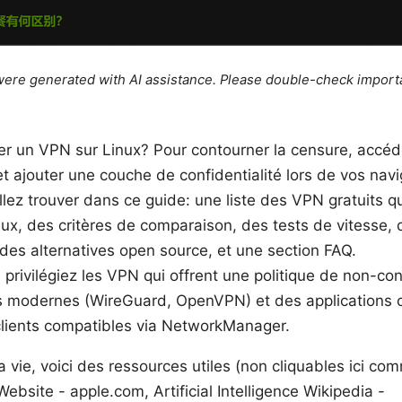
e were generated with AI assistance. Please double-check import
ser un VPN sur Linux? Pour contourner la censure, accé
et ajouter une couche de confidentialité lors de vos navi
lez trouver dans ce guide: une liste des VPN gratuits q
ux, des critères de comparaison, des tests de vitesse, 
 des alternatives open source, et une section FAQ.
 privilégiez les VPN qui offrent une politique de non-co
s modernes (WireGuard, OpenVPN) et des applications c
clients compatibles via NetworkManager.
la vie, voici des ressources utiles (non cliquables ici co
ebsite - apple.com, Artificial Intelligence Wikipedia -