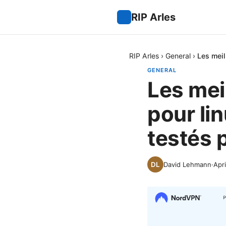
RIP Arles
RIP Arles
›
General
›
Les meil
GENERAL
Les mei
pour li
testés 
David Lehmann
·
Apri