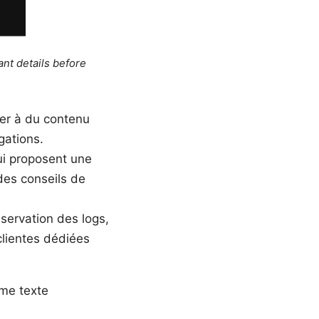
ant details before
der à du contenu
gations.
ui proposent une
des conseils de
nservation des logs,
lientes dédiées
mme texte