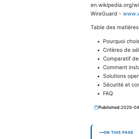
en.wikipedia.org/wi
WireGuard -
www.w
Table des matières
Pourquoi chois
Critères de sé
Comparatif des
Comment instal
Solutions open
Sécurité et co
FAQ
Published:
2026-04
ON THIS PAGE