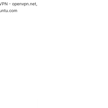
enVPN - openvpn.net,
buntu.com