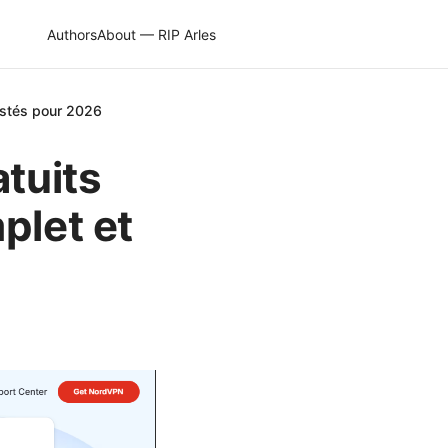
Authors
About — RIP Arles
estés pour 2026
atuits
plet et