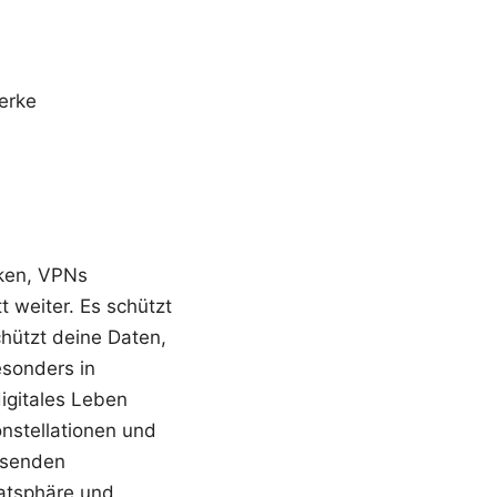
erke
ken, VPNs
 weiter. Es schützt
chützt deine Daten,
esonders in
igitales Leben
nstellationen und
ssenden
vatsphäre und