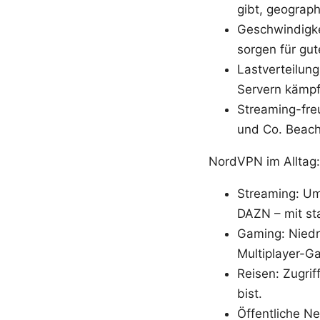
gibt, geograp
Geschwindigke
sorgen für gu
Lastverteilun
Servern kämpf
Streaming-freu
und Co. Beach
NordVPN im Alltag:
Streaming: Um
DAZN – mit sta
Gaming: Niedri
Multiplayer-Ga
Reisen: Zugrif
bist.
Öffentliche Ne