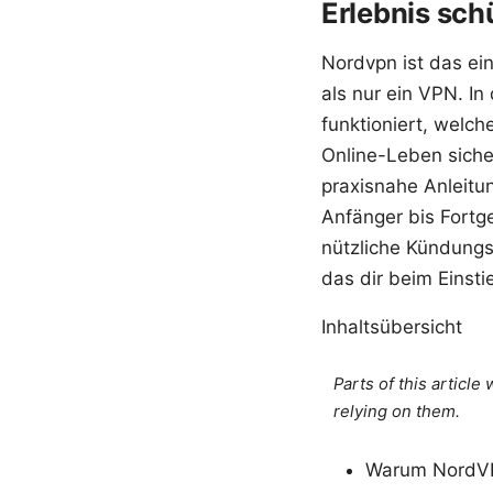
Erlebnis sch
Nordvpn ist das ei
als nur ein VPN. I
funktioniert, welch
Online-Leben sicher
praxisnahe Anleitu
Anfänger bis Fortge
nützliche Kündungs
das dir beim Einsti
Inhaltsübersicht
Parts of this articl
relying on them.
Warum NordVPN