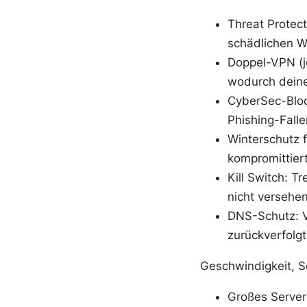
Threat Protec
schädlichen W
Doppel-VPN (je
wodurch deine
CyberSec-Bloc
Phishing-Falle
Winterschutz f
kompromittiert
Kill Switch: T
nicht versehen
DNS-Schutz: V
zurückverfolg
Geschwindigkeit, 
Großes Servern