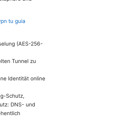
pn tu guia
sselung (AES-256-
lten Tunnel zu
ne Identität online
ng-Schutz,
hutz: DNS- und
hentlich