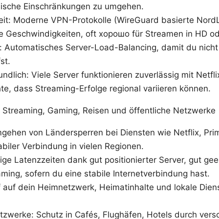
hische Einschränkungen zu umgehen.
it: Moderne VPN-Protokolle (WireGuard basierte Nor
te Geschwindigkeiten, oft хорошо für Streamen in HD od
g: Automatisches Server-Load-Balancing, damit du nicht
st.
ndlich: Viele Server funktionieren zuverlässig mit Netfli
te, dass Streaming-Erfolge regional variieren können.
 Streaming, Gaming, Reisen und öffentliche Netzwerke
gehen von Ländersperren bei Diensten wie Netflix, Pri
biler Verbindung in vielen Regionen.
ge Latenzzeiten dank gut positionierter Server, gut gee
ming, sofern du eine stabile Internetverbindung hast.
f auf dein Heimnetzwerk, Heimatinhalte und lokale Dien
tzwerke: Schutz in Cafés, Flughäfen, Hotels durch vers