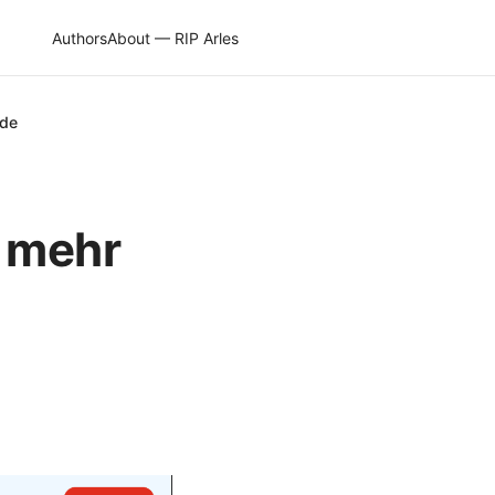
Authors
About — RIP Arles
ide
 mehr