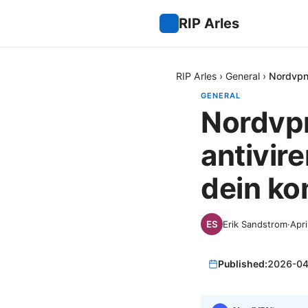
RIP Arles
RIP Arles
›
General
›
Nordvpn 
GENERAL
Nordvpn
antivi
dein ko
Erik Sandstrom
·
Apri
Published:
2026-04