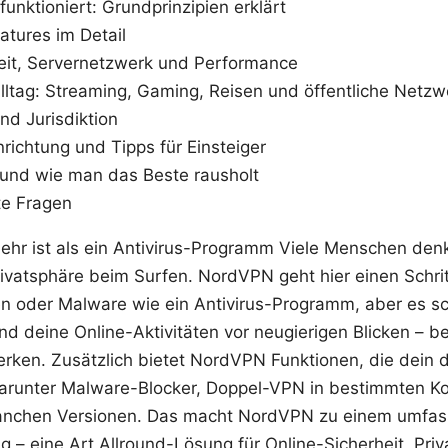
nktioniert: Grundprinzipien erklärt
atures im Detail
it, Servernetzwerk und Performance
ltag: Streaming, Gaming, Reisen und öffentliche Netzw
nd Jurisdiktion
inrichtung und Tipps für Einsteiger
 und wie man das Beste rausholt
te Fragen
r ist als ein Antivirus-Programm Viele Menschen den
ivatsphäre beim Surfen. NordVPN geht hier einen Schritt
ren oder Malware wie ein Antivirus-Programm, aber es s
nd deine Online-Aktivitäten vor neugierigen Blicken – b
erken. Zusätzlich bietet NordVPN Funktionen, die dein d
arunter Malware-Blocker, Doppel-VPN in bestimmten Ko
anchen Versionen. Das macht NordVPN zu einem umfa
g – eine Art Allround-Lösung für Online-Sicherheit, Pri