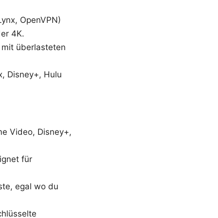
dLynx, OpenVPN)
er 4K.
 mit überlasteten
x, Disney+, Hulu
me Video, Disney+,
ignet für
ste, egal wo du
chlüsselte