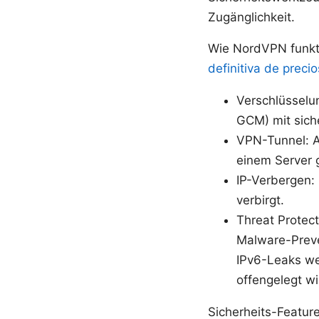
Zugänglichkeit.
Wie NordVPN funkti
definitiva de preci
Verschlüsselu
GCM) mit sich
VPN-Tunnel: A
einem Server g
IP-Verbergen: 
verbirgt.
Threat Protect
Malware-Preve
IPv6-Leaks wer
offengelegt wi
Sicherheits-Feature