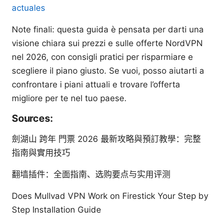
actuales
Note finali: questa guida è pensata per darti una
visione chiara sui prezzi e sulle offerte NordVPN
nel 2026, con consigli pratici per risparmiare e
scegliere il piano giusto. Se vuoi, posso aiutarti a
confrontare i piani attuali e trovare l’offerta
migliore per te nel tuo paese.
Sources:
劍湖山 跨年 門票 2026 最新攻略與預訂教學：完整
指南與實用技巧
翻墙插件：全面指南、选购要点与实用评测
Does Mullvad VPN Work on Firestick Your Step by
Step Installation Guide