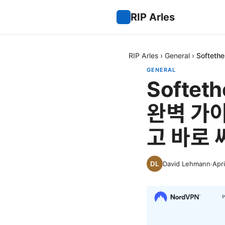
RIP Arles
RIP Arles
›
General
›
Softet
GENERAL
Softet
완벽 가이
고 바로 
David Lehmann
·
Apri