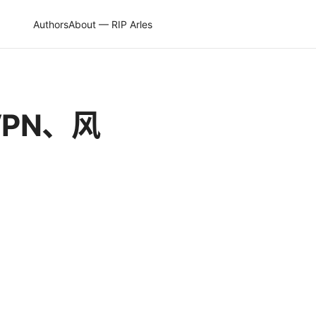
Authors
About — RIP Arles
PN、风