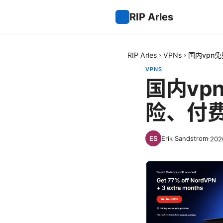
RIP Arles
RIP Arles
›
VPNs
›
国内vpn
VPNS
国内vp
险、付
Erik Sandstrom
·
20