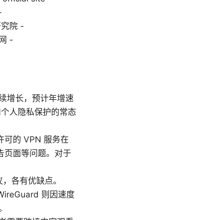
-
信研究院 -
 -
年持续增长，预计年增速
取和个人隐私保护的常态
可的 VPN 服务在
告页面等问题。对于
输协议，各有优缺点。
reGuard 则因速度
。