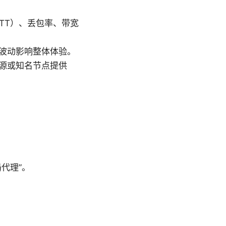
TT）、丢包率、带宽
波动影响整体体验。
源或知名节点提供
局代理”。