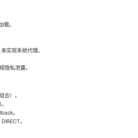
。
行加载。
版本等）来实现系统代理。
造成隐私泄露。
s 的组合）。
息。
lback。
、DIRECT。
。