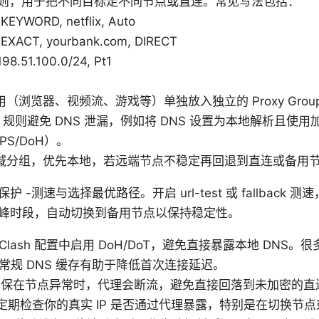
由规则，用于把不同目标走不同节点或直连。常见写法包括：
EYWORD, netflix, Auto
EXACT, yourbank.com, DIRECT
198.51.100.0/24, Pt1
（浏览器、视频流、游戏等）单独放入独立的 Proxy Gro
S 规则避免 DNS 泄漏，例如将 DNS 设置为本地解析且使用加
TPS/DoH）。
域分组，优先本地，若远端节点不稳定再回退到直连或备用
 -测速与选择最优路径。开启 url-test 或 fallback
峰时段，自动切换到备用节点以保持稳定性。
 Clash 配置中启用 DoH/DoT，避免直接暴露本地 DNS
和常规 DNS 缓存有助于降低首次连接延迟。
tch。确保在节点异常时，代理会断流，避免直接回落到未加密的
漏。定期检查你的真实 IP 是否通过代理暴露，特别是在切换节