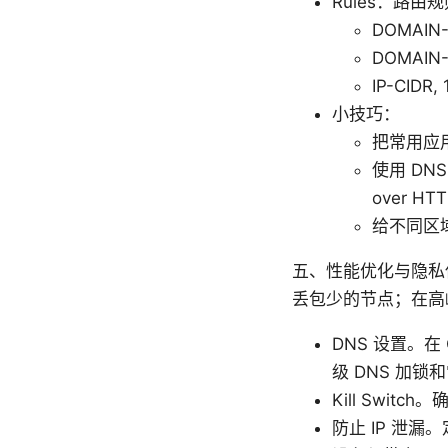
Rules：路
DOMAIN-K
DOMAIN-
IP-CIDR, 
小技巧：
把常用应用
使用 DN
over HT
给不同区
五、性能优化与隐私保护
丢包少的节点；在高
DNS 设置。在
级 DNS 加锁
Kill Swi
防止 IP 泄