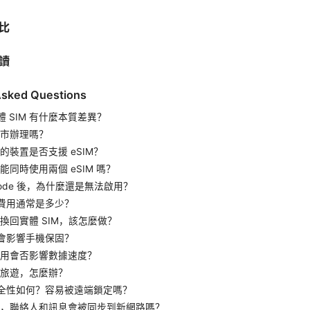
比
讀
Asked Questions
實體 SIM 有什麼本質差異？
市辦理嗎？
的裝置是否支援 eSIM？
能同時使用兩個 eSIM 嗎？
Code 後，為什麼還是無法啟用？
轉換費用通常是多少？
換回實體 SIM，該怎麼做？
是否會影響手機保固？
用會否影響數據速度？
旅遊，怎麼辦？
的安全性如何？容易被遠端鎖定嗎？
，聯絡人和訊息會被同步到新網路嗎？