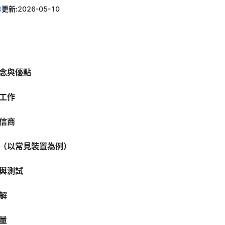
更新:
2026-05-10
念與優點
工作
信商
（以常見裝置為例）
與測試
解
量