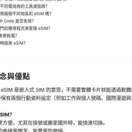
不同電信商的工具或指南？
用兩個不同地區的 eSIM 嗎？
R Code 是否失效？
門的應用程式來管理 eSIM？
不會更耗電？
啟用 eSIM？
念與優點
eSIM 是嵌入式 SIM 的意思，不需要實體卡片就能透過軟
時保有兩個行動資料設定（例如工作與個人號碼、國際漫遊與
。
SIM？
更方便，尤其在換號或搬家國外時，能快速切換。
的佈線更簡潔，裝置更防磨損。