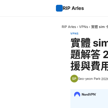
RIP Arles
RIP Arles
›
VPNs
›
實體 si
VPNS
實體 s
題解答 
援與費
Seo-yeon Park
·
202