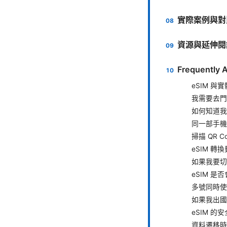
實際案例與對
資源與延伸閱
Frequently 
eSIM 與
我需要去門
如何知道我
同一部手機
掃描 QR 
eSIM 
如果我要切
eSIM 
多號同時使
如果我出國
eSIM 
資料遷移時