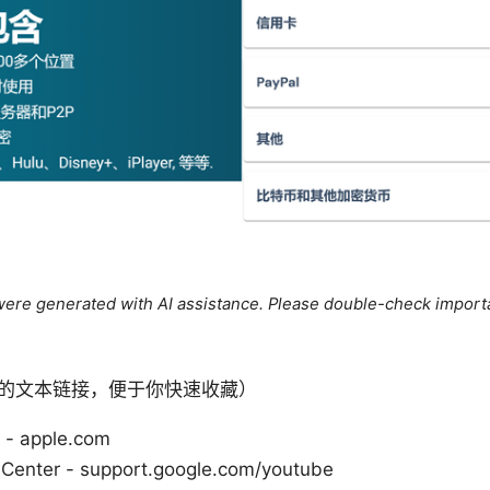
e were generated with AI assistance. Please double-check import
的文本链接，便于你快速收藏）
 - apple.com
Center - support.google.com/youtube